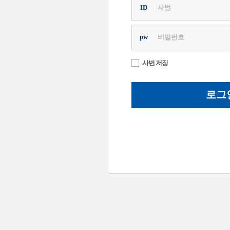
ID
pw
사번 저장
로그